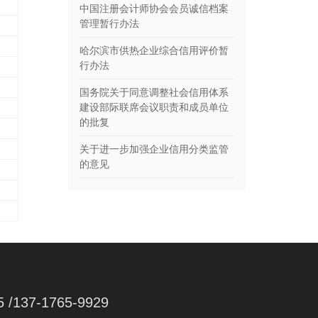
中国注册会计师协会会员诚信档案
管理暂行办法
哈尔滨市供热企业综合信用评价暂
行办法
国务院关于同意调整社会信用体系
建设部际联席会议职责和成员单位
的批复
关于进一步加强企业信用分类监管
的意见
5 /137-1765-9929