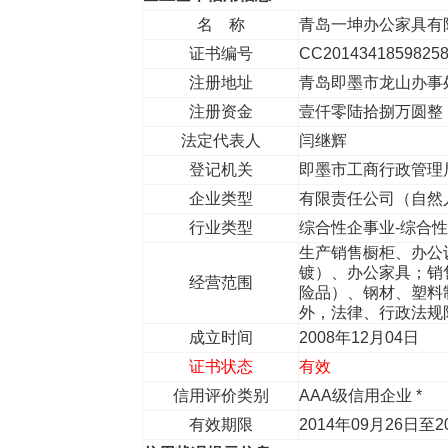
名 称
青岛一坤办公家具有
证书编号
CC2014341859825
注册地址
青岛即墨市龙山办事
注册资金
壹仟零陆拾捌万圆整
法定代表人
闫继辉
登记机关
即墨市工商行政管理
企业类型
有限责任公司（自然
行业类型
综合性企事业-综合
生产销售橱柜、办公
镀）、办公家具；销
经营范围
险品）、钢材、塑料
外，法律、行政法规
成立时间
2008年12月04日
证书状态
有效
信用评价类别
AAA级信用企业 *
有效期限
2014年09月26日至2