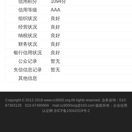
信用积分
1094分
信用等级
AAA
组织状况
良好
经营状况
良好
纳税状况
良好
财务状况
良好
银行信用状况
良好
公众记录
暂无
失信信息记录
暂无
其他信息
Copyright © 2012-2018 www.cc9000.org All rights reserved. 业务咨询：010-
87383128 010-67490969 mail:cc9000org@163.com 版权所有：企业信用
认证网
京ICP备15042019号-2