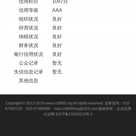
信用积分
1097分
信用等级
AAA
组织状况
良好
经营状况
良好
纳税状况
良好
财务状况
良好
银行信用状况
良好
公众记录
暂无
失信信息记录
暂无
其他信息
Copyright © 2012-2018 www.cc9000.org All rights reserved. 业务咨询：010-
87383128 010-67490969 mail:cc9000org@163.com 版权所有：企业信用
认证网
京ICP备15042019号-2