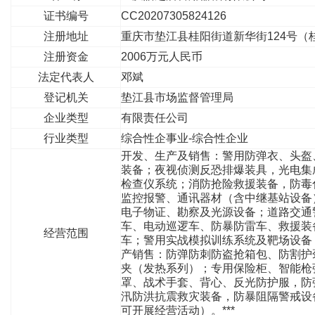
证书编号
CC20207305824126
注册地址
重庆市垫江县桂阳街道新华街124号（
注册资金
2006万元人民币
法定代表人
邓斌
登记机关
垫江县市场监督管理局
企业类型
有限责任公司
行业类型
综合性企事业-综合性企业
开发、生产及销售：警用防弹衣、头盔
装备；夜视侦测反恐排爆装具，光电集
检查仪系统；消防抢险救援装备，防毒
监控报警、通讯器材（含中继基站设备
电子物证、勘察及光源设备；道路交通
车、电动巡逻车、防暴防雷车、救援装
经营范围
车；警用实战模拟训练系统及靶场设备
产销售：防弹防刺防盗抢箱包、防割护
夹（发热系列）；专用保险柜、智能枪
罩、战术手套、背心、反光防护服，防
汛防洪抗震救灾装备，防暴阻隔警戒设
可开展经营活动）。***