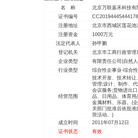
名 称
北京万联嘉禾科技有
证书编号
CC2019444544417
注册地址
北京市西城区莲花池东路
注册资金
1000万元
法定代表人
孙甲鹏
登记机关
北京市工商行政管
企业类型
有限责任公司(自然
行业类型
综合性企事业-综合
技术开发、技术转让、
管理;设计、制作、代
会议服务;货物进出
经营范围
品、日用品、体育用
金属材料、乐器。(企
关部门批准后依批准
营活动。)
成立时间
2011年07月12日
证书状态
有效