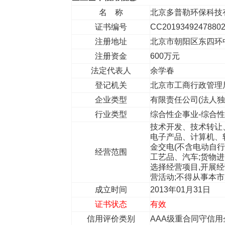
名 称
北京多普勒环保科技
证书编号
CC2019349247880
注册地址
北京市朝阳区东四环中路
注册资金
600万元
法定代表人
余学春
登记机关
北京市工商行政管理
企业类型
有限责任公司(法人独
行业类型
综合性企事业-综合
技术开发、技术转让
电子产品、计算机、
金交电(不含电动自
经营范围
工艺品、汽车;货物
选择经营项目,开展
营活动;不得从事本
成立时间
2013年01月31日
证书状态
有效
信用评价类别
AAA级重合同守信用企