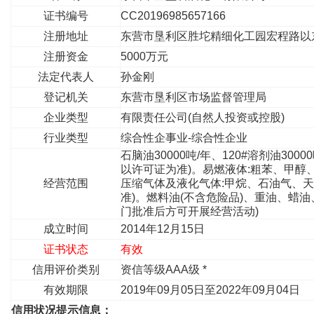
证书编号
CC20196985657166
注册地址
东营市垦利区胜坨精细化工园宏程路以
注册资金
5000万元
法定代表人
孙金刚
登记机关
东营市垦利区市场监督管理局
企业类型
有限责任公司(自然人投资或控股)
行业类型
综合性企事业-综合性企业
石脑油30000吨/年、120#溶剂油3000
以许可证为准)。易燃液体:粗苯、甲醇
经营范围
压缩气体及液化气体:甲烷、石油气、天
准)。燃料油(不含危险品)、重油、蜡
门批准后方可开展经营活动)
成立时间
2014年12月15日
证书状态
有效
信用评价类别
资信等级AAA级 *
有效期限
2019年09月05日至2022年09月04日
信用状况提示信息：