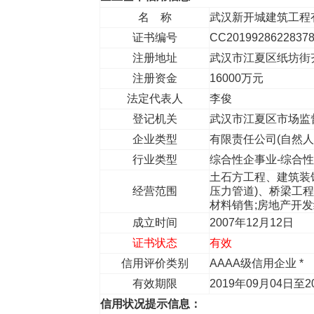
名 称
武汉新开城建筑工程
证书编号
CC2019928622837
注册地址
武汉市江夏区纸坊街
注册资金
16000万元
法定代表人
李俊
登记机关
武汉市江夏区市场监
企业类型
有限责任公司(自然
行业类型
综合性企事业-综合
土石方工程、建筑装
经营范围
压力管道)、桥梁工程
材料销售;房地产开
成立时间
2007年12月12日
证书状态
有效
信用评价类别
AAAA级信用企业 *
有效期限
2019年09月04日至2
信用状况提示信息：