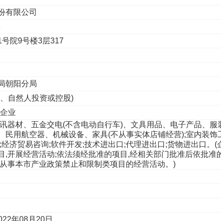
份有限公司
3
号院9号楼3层317
理局朝阳分局
市、自然人投资或控股)
性企业
通讯器材、五金交电(不含电动自行车)、文具用品、电子产品、服
、民用航空器、机械设备、家具(不从事实体店铺经营);室内装饰
;经济贸易咨询;软件开发;技术进出口;代理进出口;货物进出口。(
目,开展经营活动;依法须经批准的项目,经相关部门批准后依批准
得从事本市产业政策禁止和限制类项目的经营活动。)
022年08月20日