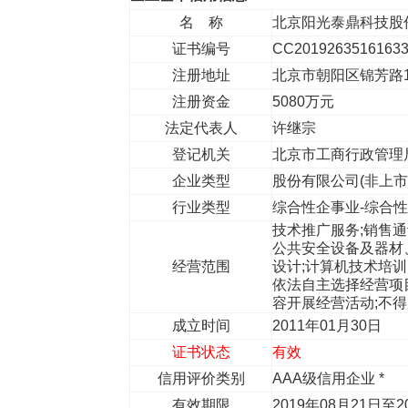
名 称
北京阳光泰鼎科技股
证书编号
CC2019263516163
注册地址
北京市朝阳区锦芳路1
注册资金
5080万元
法定代表人
许继宗
登记机关
北京市工商行政管
企业类型
股份有限公司(非上
行业类型
综合性企事业-综合
技术推广服务;销售
公共安全设备及器材
经营范围
设计;计算机技术培训
依法自主选择经营项
容开展经营活动;不
成立时间
2011年01月30日
证书状态
有效
信用评价类别
AAA级信用企业 *
有效期限
2019年08月21日至2