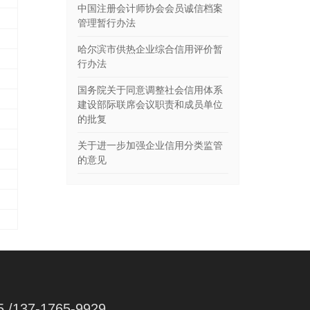
中国注册会计师协会会员诚信档案
管理暂行办法
哈尔滨市供热企业综合信用评价暂
行办法
国务院关于同意调整社会信用体系
建设部际联席会议职责和成员单位
的批复
关于进一步加强企业信用分类监管
的意见
5 /137-1765-9929