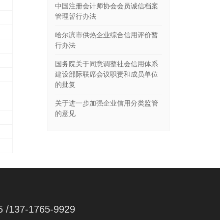
中国注册会计师协会会员诚信档案
管理暂行办法
哈尔滨市供热企业综合信用评价暂
行办法
国务院关于同意调整社会信用体系
建设部际联席会议职责和成员单位
的批复
关于进一步加强企业信用分类监管
的意见
5 /137-1765-9929