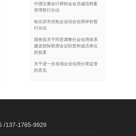
中国注册会计师协会会员诚信档案
管理暂行办法
哈尔滨市供热企业综合信用评价暂
行办法
国务院关于同意调整社会信用体系
建设部际联席会议职责和成员单位
的批复
关于进一步加强企业信用分类监管
的意见
5 /137-1765-9929