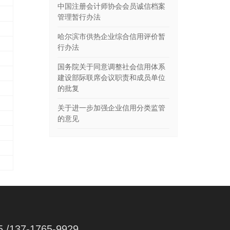
中国注册会计师协会会员诚信档案
管理暂行办法
哈尔滨市供热企业综合信用评价暂
行办法
国务院关于同意调整社会信用体系
建设部际联席会议职责和成员单位
的批复
关于进一步加强企业信用分类监管
的意见
5 /137-1765-9929