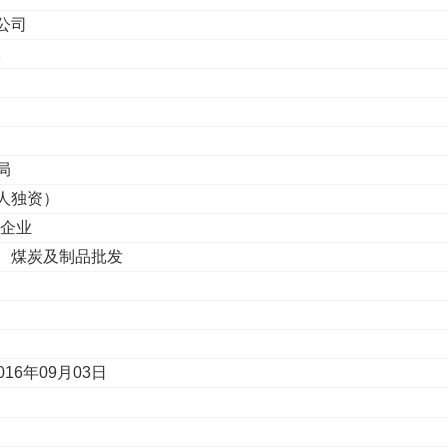
公司
1
局
人独资）
性企业
、煤炭及制品批发
016年09月03日