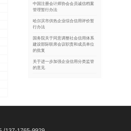
中国注册会计师协会会员诚信档案
管理暂行办法
哈尔滨市供热企业综合信用评价暂
行办法
国务院关于同意调整社会信用体系
建设部际联席会议职责和成员单位
的批复
关于进一步加强企业信用分类监管
的意见
5 /137-1765-9929