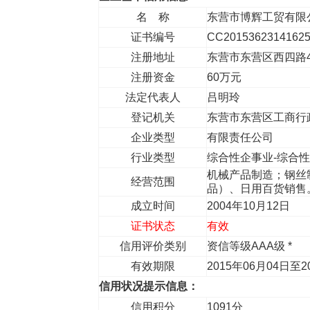
名 称
东营市博辉工贸有限
证书编号
CC2015362314162
注册地址
东营市东营区西四路4
注册资金
60万元
法定代表人
吕明玲
登记机关
东营市东营区工商行
企业类型
有限责任公司
行业类型
综合性企事业-综合
机械产品制造；钢丝
经营范围
品）、日用百货销售
成立时间
2004年10月12日
证书状态
有效
信用评价类别
资信等级AAA级 *
有效期限
2015年06月04日至2
信用状况提示信息：
信用积分
1091分