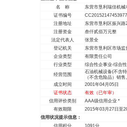
名 称
东营市垦利瑞佳机械
证书编号
CC2015214745397
注册地址
东营市垦利区振兴路
注册资金
叁仟贰佰万元整
法定代表人
张景全
登记机关
东营市垦利区市场监
企业类型
有限责任公司
行业类型
综合性企事业-综合
石油机械设备(不含
经营范围
（不含危险品）销售
成立时间
2001年04月05日
证书状态
有效（已年审）
信用评价类别
AAA级信用企业 *
有效期限
2015年03月27日至2
信用状况提示信息：
信用积分
1091分