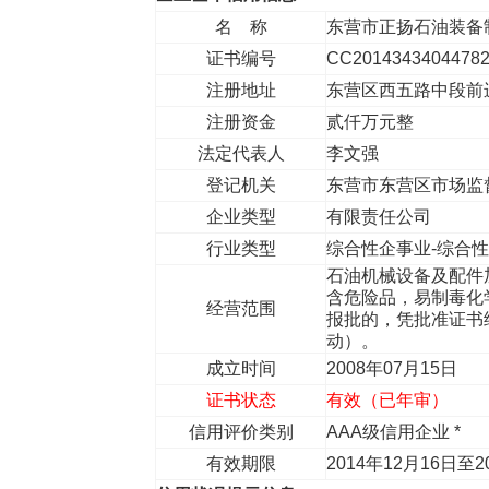
名 称
东营市正扬石油装备
证书编号
CC2014343404478
注册地址
东营区西五路中段前
注册资金
贰仟万元整
法定代表人
李文强
登记机关
东营市东营区市场监
企业类型
有限责任公司
行业类型
综合性企事业-综合
石油机械设备及配件
含危险品，易制毒化
经营范围
报批的，凭批准证书
动）。
成立时间
2008年07月15日
证书状态
有效（已年审）
信用评价类别
AAA级信用企业 *
有效期限
2014年12月16日至2